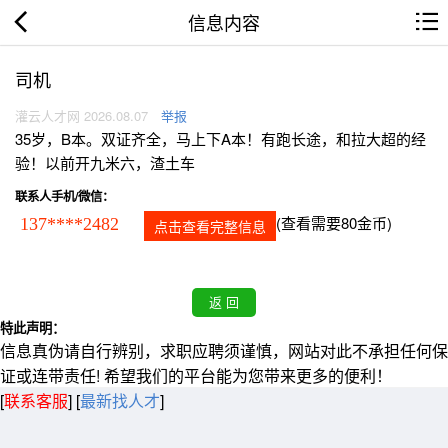
信息内容
司机
灌云人才网 2026.08.07
举报
35岁，B本。双证齐全，马上下A本！有跑长途，和拉大超的经
验！以前开九米六，渣土车
联系人手机/微信：
(查看需要80金币)
137****2482
点击查看完整信息
特此声明：
信息真伪请自行辨别，求职应聘须谨慎，网站对此不承担任何保
证或连带责任! 希望我们的平台能为您带来更多的便利！
[
联系客服
]
[
最新找人才
]